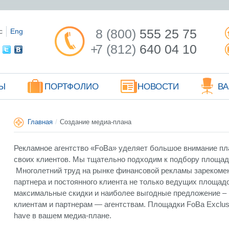
8 (800)
555 25 75
с
Eng
+
7 (812)
640 04 10
Ы
ПОРТФОЛИО
НОВОСТИ
В
Главная
/
Создание медиа-плана
Рекламное агентство «FoBa» уделяет большое внимание п
своих клиентов. Мы тщательно подходим к подбору площад
Многолетний труд на рынке финансовой рекламы зарекоме
партнера и постоянного клиента не только ведущих площадо
максимальные скидки и наиболее выгодные предложение – 
клиентам и партнерам — агентствам. Площадки FoBa Exclusi
have в вашем медиа-плане.